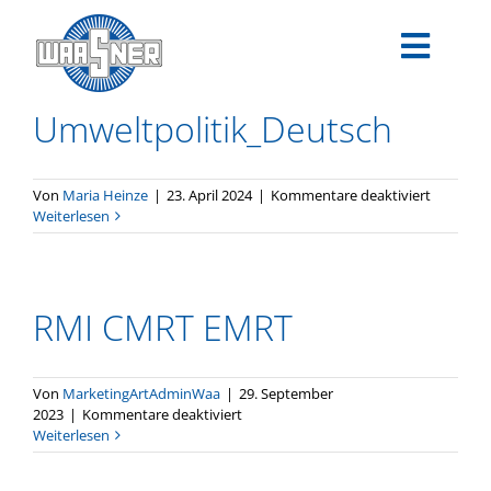
Zum
Inhalt
Toggle
springen
Navigat
Umweltpolitik_Deutsch
PRODUKTE
ANWENDUNGEN
für
Von
Maria Heinze
|
23. April 2024
|
Kommentare deaktiviert
Umweltpo
Weiterlesen
TECHNOLOGIEN
SERVICE
RMI CMRT EMRT
UNTERNEHMEN
Von
MarketingArtAdminWaa
|
29. September
für
2023
|
Kommentare deaktiviert
KARRIERE
RMI
Weiterlesen
CMRT
EMRT
DOWNLOADS