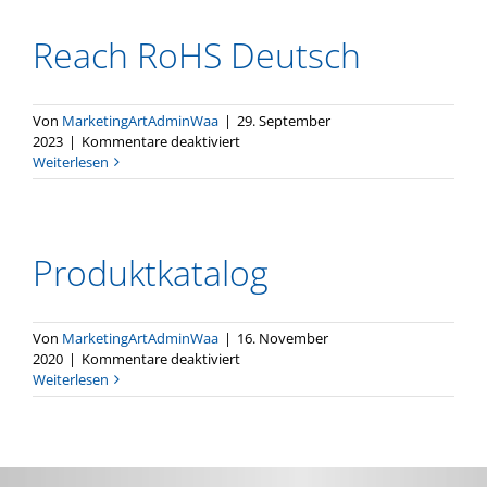
Reach RoHS Deutsch
DE
Von
MarketingArtAdminWaa
|
29. September
für
2023
|
Kommentare deaktiviert
Reach
Weiterlesen
RoHS
Deutsch
Produkt­katalog
Von
MarketingArtAdminWaa
|
16. November
für
2020
|
Kommentare deaktiviert
Produkt­
Weiterlesen
katalog