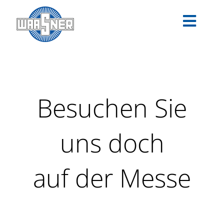
Zum
Inhalt
Toggle
springen
Navigat
PRODUKTE
ANWENDUNGEN
Besuchen Sie
TECHNOLOGIEN
uns doch
SERVICE
auf der Messe
UNTERNEHMEN
KARRIERE
DOWNLOADS