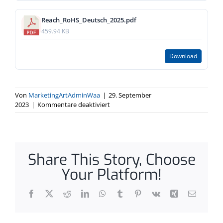
Reach_RoHS_Deutsch_2025.pdf
459.94 KB
Download
Von
MarketingArtAdminWaa
|
29. September
für
2023
|
Kommentare deaktiviert
Reach
RoHS
Deutsch
Share This Story, Choose
Your Platform!
Facebook
X
Reddit
LinkedIn
WhatsApp
Tumblr
Pinterest
Vk
Xing
E-
Mail