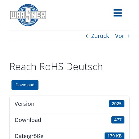
Zum
Inhalt
Toggle
springen
Navigat
Zurück
Vor
PRODUKTE
ANWENDUNGEN
Reach RoHS Deutsch
TECHNOLOGIEN
Download
SERVICE
Version
UNTERNEHMEN
2025
Download
477
KARRIERE
Dateigröße
179 KB
DOWNLOADS