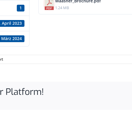
Waasner_Brochure.pdf
1.24 MB
1
. April 2023
. März 2024
für
rt
Motor
brochure
r Platform!