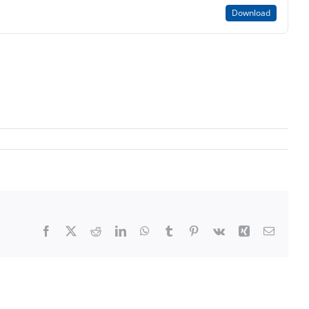
Download
Facebook
X
Reddit
LinkedIn
WhatsApp
Tumblr
Pinterest
Vk
Xing
E-
Mail