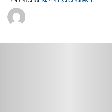
Über den Autor:
MarketingArtAdminWaa