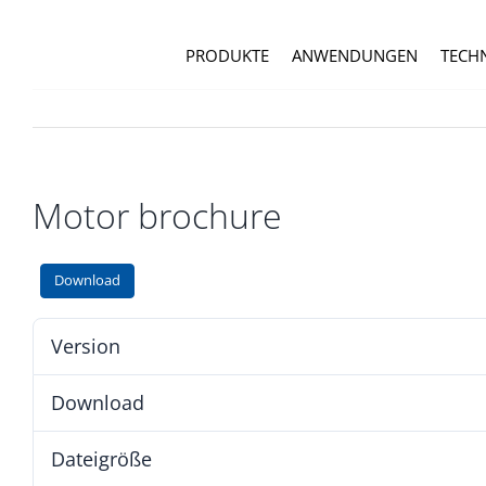
Zum
Inhalt
PRODUKTE
ANWENDUNGEN
TECH
springen
Motor brochure
Download
Version
Download
Dateigröße