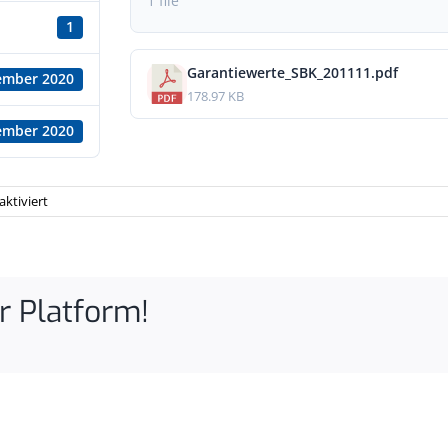
1 file
1
Garantiewerte_SBK_201111.pdf
ember 2020
178.97 KB
ember 2020
für
ktiviert
Garantie­
werte
Schnitt-
und
Ringband­
r Platform!
kerne