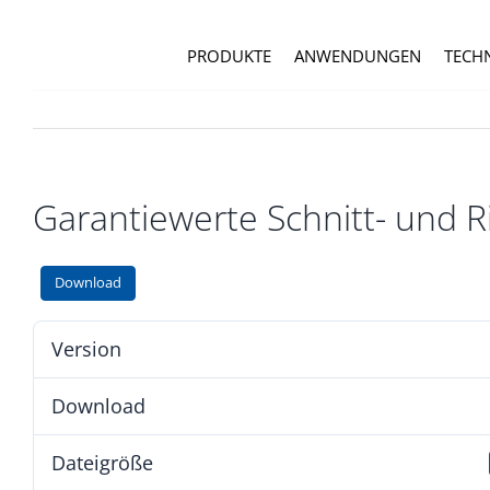
Zum
Inhalt
PRODUKTE
ANWENDUNGEN
TECH
springen
Garantie­werte Schnitt- und 
Download
Version
Download
Dateigröße