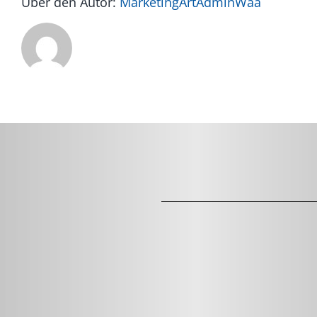
Über den Autor:
MarketingArtAdminWaa