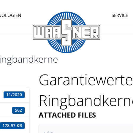
NOLOGIEN
SERVICE
Ringband­kerne
Garantie­werte
Ringband­kern
11/2020
562
ATTACHED FILES
178.97 KB