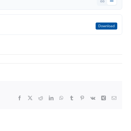
Download
Facebook
X
Reddit
LinkedIn
WhatsApp
Tumblr
Pinterest
Vk
Xing
E-
Mail